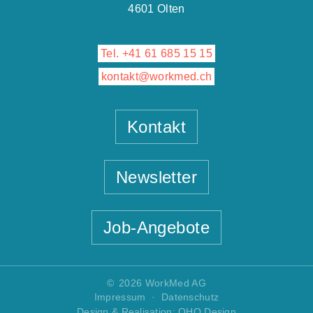
4601 Olten
Tel. +41 61 685 15 15
kontakt@workmed.ch
Kontakt
Newsletter
älterer Beitrag
nächster Beitrag
Wir verwenden Cookies auf unserer Website.
Alle akzeptieren
Nur Essenzielle
Job-Angebote
Einstellungen anpassen
Cookie-Einstellungen
Hier finden Sie eine Übersicht über alle verwendeten Cookies.
© 2026 WorkMed AG
Alle umschalten
Speichern
Impressum
·
Datenschutz
Akzeptier Cookies für externe Medien, um diesen Inhalt sehen
Design & Realisation: OHO Design